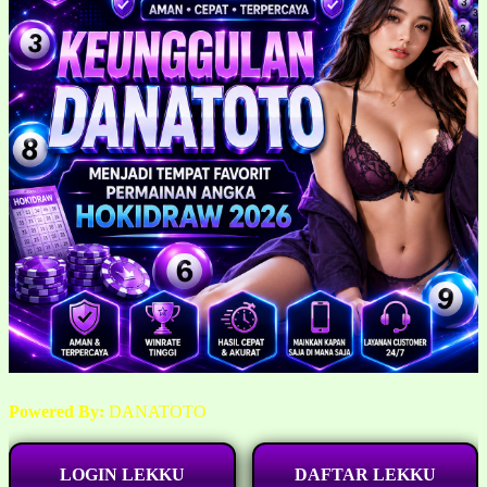
Powered By:
DANATOTO
LOGIN LEKKU
DAFTAR LEKKU