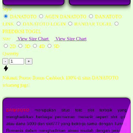
Style
DANATOTO
AGEN DANATOTO
DANATOTO
LINK
DANATOTO LOGIN
BANDAR TOGEL
PREDIKSI TOGEL
Size
View Size Chart
View Size Chart
2D
3D
4D
5D
Quantity
-
+
Nikmati Promo Bonus Cashback 100% di situs DANATOTO
sekarang juga!
DANATOTO
merupakan situs toto slot terbaik yang
menghadirkan berbagai permainan menarik seperti slot qris
atau dana 5000 dan slot777 yang bekerja sama dengan Tuning
Romania dalam menghadirkan akses mudah dengan peluang