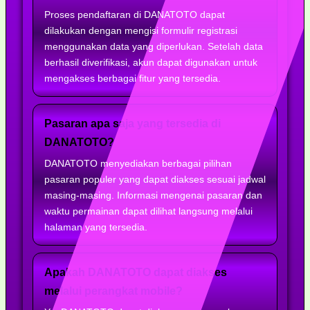
Proses pendaftaran di DANATOTO dapat
dilakukan dengan mengisi formulir registrasi
menggunakan data yang diperlukan. Setelah data
berhasil diverifikasi, akun dapat digunakan untuk
mengakses berbagai fitur yang tersedia.
Pasaran apa saja yang tersedia di
DANATOTO?
DANATOTO menyediakan berbagai pilihan
pasaran populer yang dapat diakses sesuai jadwal
masing-masing. Informasi mengenai pasaran dan
waktu permainan dapat dilihat langsung melalui
halaman yang tersedia.
Apakah DANATOTO dapat diakses
melalui perangkat mobile?