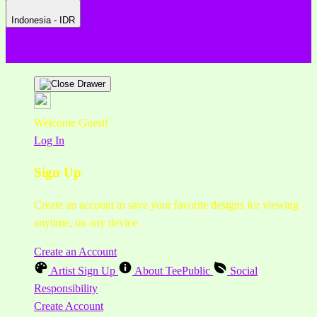
Indonesia - IDR
Product Safety
Intellectual Property Policy
CA: Do Not Sell My
Personal Information
Privacy Policy
Terms
Welcome Guest!
Log In
Sign Up
Create an account to save your favorite designs for viewing
anytime, on any device.
Create an Account
Artist Sign Up
About TeePublic
Social
Responsibility
Create Account