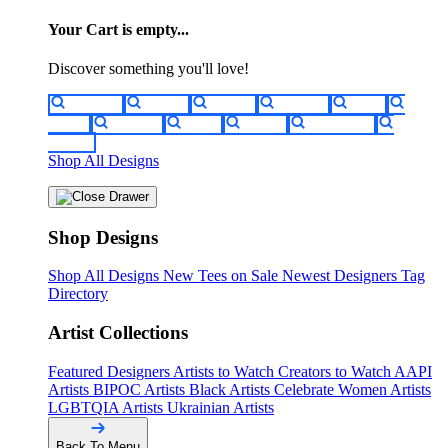
Your Cart is empty...
Discover something you'll love!
animals
anime
drinks
fantasy
food
funny
movies
sci-fi
sports
television
vintage
Shop All Designs
Shop Designs
Shop All Designs
New Tees on Sale
Newest Designers
Tag
Directory
Artist Collections
Featured Designers
Artists to Watch
Creators to Watch
AAPI
Artists
BIPOC Artists
Black Artists
Celebrate Women Artists
LGBTQIA Artists
Ukrainian Artists
Back To Menu