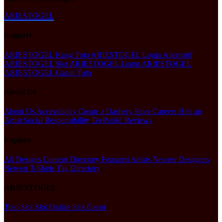
ARIESTOGEL
Support
ARIESTOGEL
Kang Toto
ARIESTOGEL Login Alternatif
ARIESTOGEL Slot
ARIESTOGEL Login
ARIESTOGEL
ARIESTOGEL Gacor
Toto
About Us
About Us
Accessibility
Create a Dashery Store
Careers
Hire an
Artist
Social Responsibility
TeePublic Reviews
Explore
All Designs
Content Directory
Featured Artists
Newest Designers
Newest T-Shirts
Tag Directory
ARIESTOGEL
Toto Slot
Slot Online
Slot Gacor