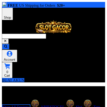
FREE
US Shipping for Orders
$20+
Shop
Account
0
Cart
BUAT AKUN
Explore Categories
Popular Products
Shop All Designs
ARIESTOGEL
Slot
Toto