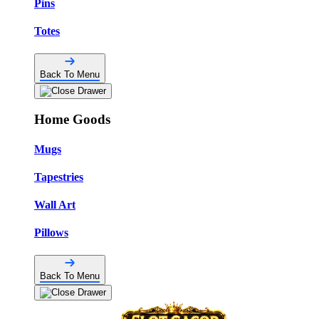
Pins
Totes
Back To Menu
Home Goods
Mugs
Tapestries
Wall Art
Pillows
Back To Menu