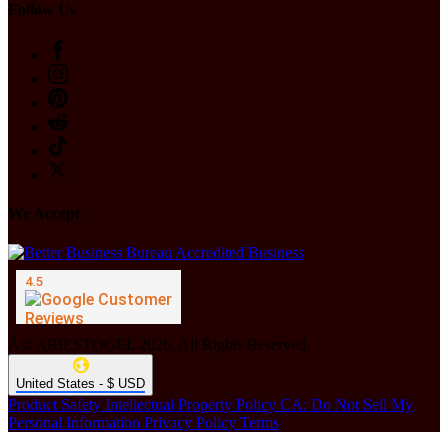
Follow Us
We Accept
Â© ARIESTOGEL 2026. All Rights Reserved.
United States - $ USD
Product Safety
Intellectual Property Policy
CA: Do Not Sell My
Personal Information
Privacy Policy
Terms