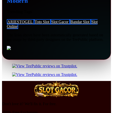
Modern
Trending Tags
ARIESTOGEL
Toto Slot
Slot Gacor
Bandar Slot
Slot
Online
The links above have been automatically generated based on
tag usage by third-party designers on the TeePublic platform.
Don't love it? We'll fix it. For free.
100% Free Exchanges.