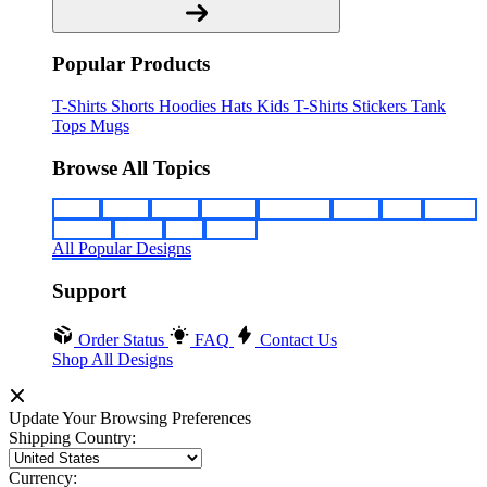
Popular Products
T-Shirts
Shorts
Hoodies
Hats
Kids T-Shirts
Stickers
Tank
Tops
Mugs
Browse All Topics
funny
music
anime
movies
television
sports
sci-fi
vintage
animals
drinks
food
politics
All Popular Designs
Support
Order Status
FAQ
Contact Us
Shop All Designs
Update Your Browsing Preferences
Shipping Country:
Currency: