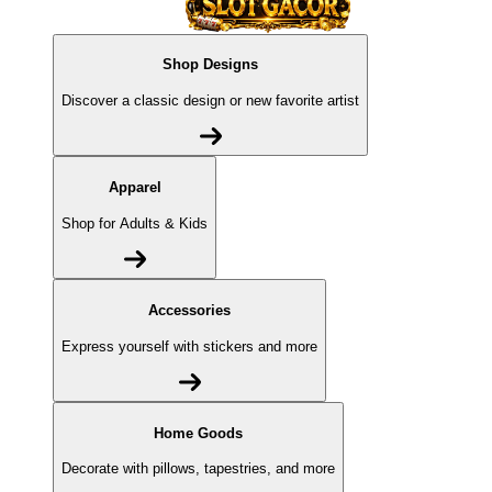
Shop Designs
Discover a classic design or new favorite artist
Apparel
Shop for Adults & Kids
Accessories
Express yourself with stickers and more
Home Goods
Decorate with pillows, tapestries, and more