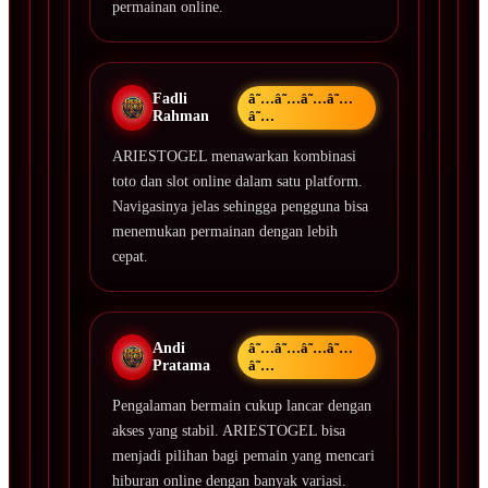
permainan online.
Fadli
â˜…â˜…â˜…â˜…
Rahman
â˜…
ARIESTOGEL menawarkan kombinasi
toto dan slot online dalam satu platform.
Navigasinya jelas sehingga pengguna bisa
menemukan permainan dengan lebih
cepat.
Andi
â˜…â˜…â˜…â˜…
Pratama
â˜…
Pengalaman bermain cukup lancar dengan
akses yang stabil. ARIESTOGEL bisa
menjadi pilihan bagi pemain yang mencari
hiburan online dengan banyak variasi.