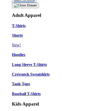
Adult Apparel
T-Shirts
Shorts
New!
Hoodies
Long Sleeve T-Shirts
Crewneck Sweatshirts
Tank Tops
Baseball T-Shirts
Kids Apparel