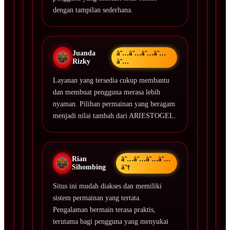
dengan tampilan sederhana.
Juanda
â˜…â˜…â˜…â˜…
Rizky
â˜…
Layanan yang tersedia cukup membantu
dan membuat pengguna merasa lebih
nyaman. Pilihan permainan yang beragam
menjadi nilai tambah dari ARIESTOGEL.
Rian
â˜…â˜…â˜…â˜…
Sihombing
â˜†
Situs ini mudah diakses dan memiliki
sistem permainan yang tertata.
Pengalaman bermain terasa praktis,
terutama bagi pengguna yang menyukai