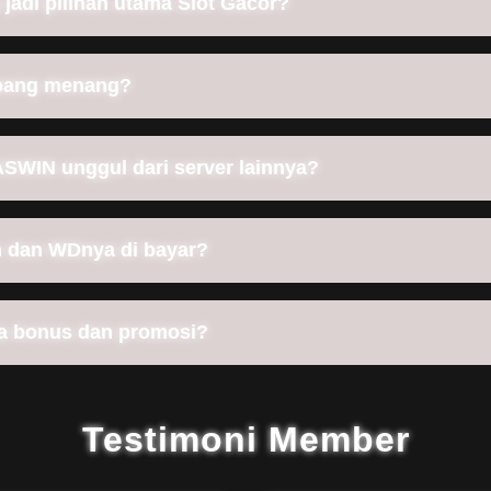
jadi pilihan utama Slot Gacor?
pang menang?
WIN unggul dari server lainnya?
 dan WDnya di bayar?
a bonus dan promosi?
Testimoni Member