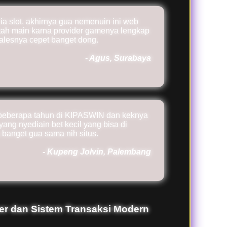
ia slot, akhirnya gua nemenuin ini web
ah main karna provider gamenya lengkap
lesnya cepet banget dong.
- Agus, Surabaya
beberapa tahun di KIPASWIN dan keknya
ang nyediain bet kecil yang bisa di
 banget gua sama nih situs.
- Kupeng Jolvin, Palembang
r dan Sistem Transaksi Modern