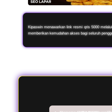
Kipaswin menawarkan link resmi qris 5000 melalui
memberikan kemudahan akses bagi seluruh pengg
Loading...