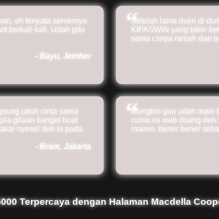
an, eh tenyata servernya
Setelah lama main di dun
d berkali-kali. Udah gitu
KIPASWIN yang bikin bet
sama csnya ramah dan ba
- Bayu, Jember
gsung jatuh cinta sama
Mungkin gua udah main 
ila gilaan banget buat
cuma ini web doang deh y
akal nyesel deh lo pada.
mainin. bener bener setia
- Bram, Jakarta
5000 Terpercaya dengan Halaman Macdella Coope