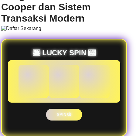
Cooper dan Sistem
Transaksi Modern
🎰 LUCKY SPIN 🎰
SPIN 🎲