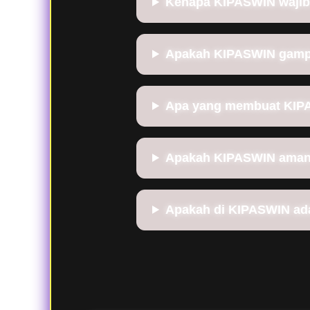
Kenapa KIPASWIN wajib 
Apakah KIPASWIN gam
Apa yang membuat KIPAS
Apakah KIPASWIN aman
Apakah di KIPASWIN ad